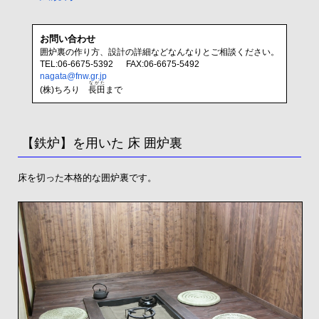
お問い合わせ
囲炉裏の作り方、設計の詳細などなんなりとご相談ください。
TEL:06-6675-5392 FAX:06-6675-5492
nagata@fnw.gr.jp
ながた
(株)ちろり
長田
まで
【鉄炉】を用いた 床 囲炉裏
床を切った本格的な囲炉裏です。