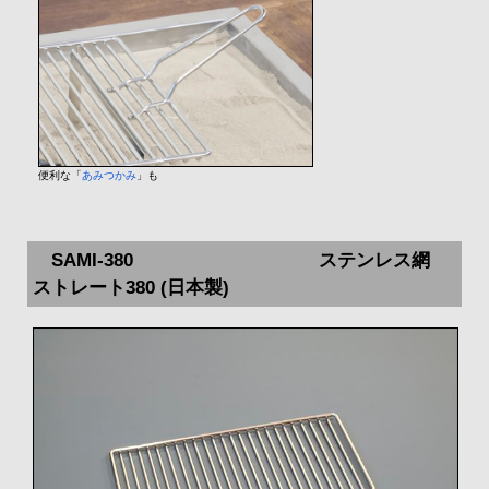
便利な「
あみつかみ
」も
SAMI-380 ステンレス網
ストレート380 (日本製)