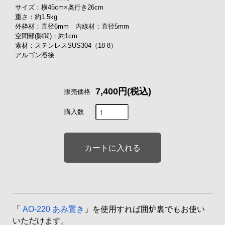
サイズ：横45cm×奥行き26cm
重さ：約1.5kg
外枠材：直径6mm 内線材：直径5mm
空間部(隙間)：約1cm
素材：ステンレスSUS304（18-8）
アルゴン溶接
7,400円(税込)
販売価格
購入数
「
AO-220 あみ置き
」を使用すれば囲炉裏でもお使い
いただけます。