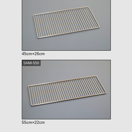
45cm×26cm
SAMI-550
55cm×22cm