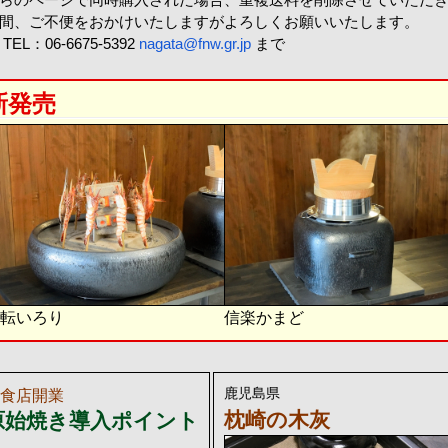
間、ご不便をおかけいたしますがよろしくお願いいたします。
EL：06-6675-5392
nagata@fnw.gr.jp
まで
新発売
転いろり
信楽かまど
鹿児島県
食店開業
枕崎の木灰
原始焼き導入ポイント