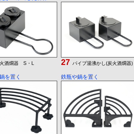
火酒燗器 S・L
パイプ湯沸かし(炭火酒燗器)
鍋を置く
鉄瓶や鍋を置く