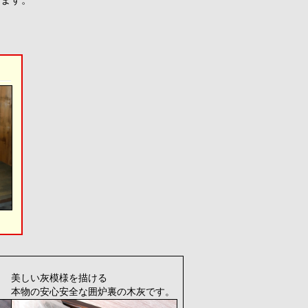
美しい灰模様を描ける
本物の安心安全な囲炉裏の木灰です。