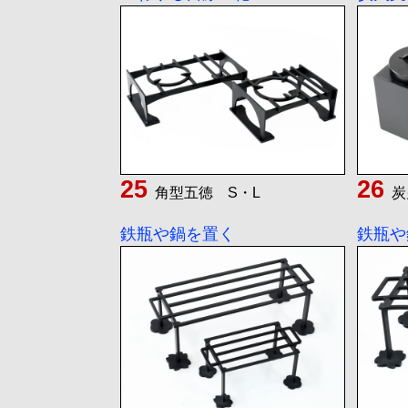
角型五徳 S・L
炭
鉄瓶や鍋を置く
鉄瓶や