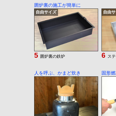
囲炉裏の施工が簡単に
自由サイズ
自由サ
囲炉裏の鉄炉
ステ
人を呼ぶ、かまど炊き
固形燃