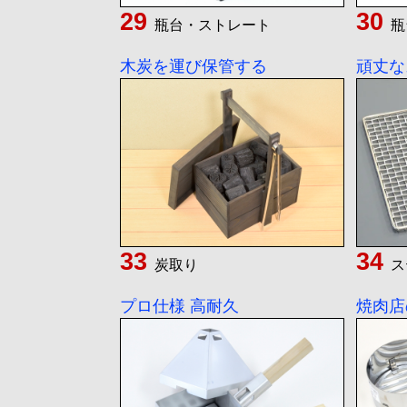
瓶台・ストレート
瓶
木炭を運び保管する
頑丈な
炭取り
ス
プロ仕様 高耐久
焼肉店