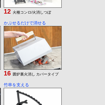
火種コンロ/火消しつぼ
かぶせるだけで消せる
囲炉裏火消し カバータイプ
竹串を支える