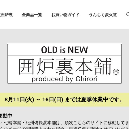
烹囲炉裏
全商品一覧
お買い物ガイド
うんちく炭火道
8月11日(火) ～ 16日(日) までは夏季休業中です。
移動中
・七輪本舗・紀州備長炭本舗は、順次こちらのサイトに移動して
らのページで同時購入された場合、重複送料を削除させていただ