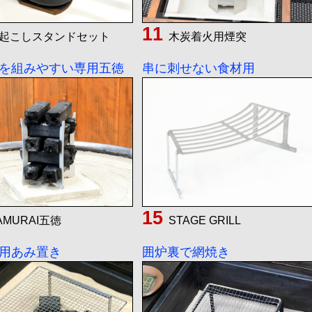
起こしスタンドセット
木炭着火用煙突
を組みやすい専用五徳
串に刺せない食材用
AMURAI五徳
STAGE GRILL
用あみ置き
囲炉裏で網焼き