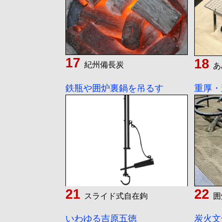
紀州備長炭
あ
鉄瓶や囲炉裏鍋を吊るす
重厚・
スライド式自在鉤
囲
いわゆる吉原五徳
炭火文