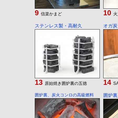
信楽かまど
火
ステンレス製・高耐久
オガ炭
原始焼き囲炉裏の五徳
S
囲炉裏、炭火コンロの高級燃料
囲炉裏