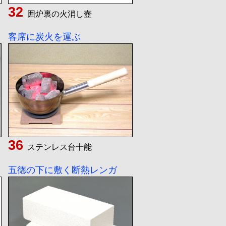
囲炉裏の火消し壺
客席に炭火を運ぶ
ステンレス台十能
五徳の下に敷く断熱レンガ