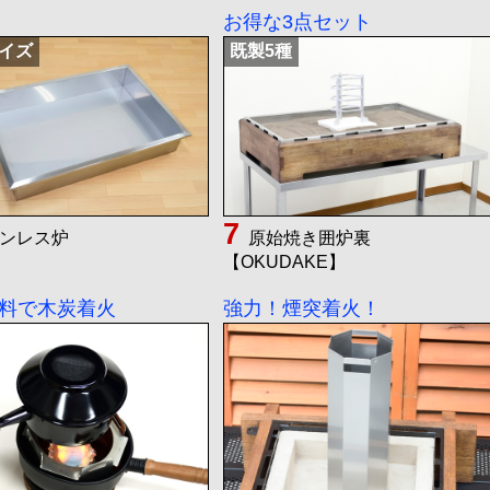
お得な3点セット
イズ
既製5種
ンレス炉
原始焼き囲炉裏
【OKUDAKE】
料で木炭着火
強力！煙突着火！