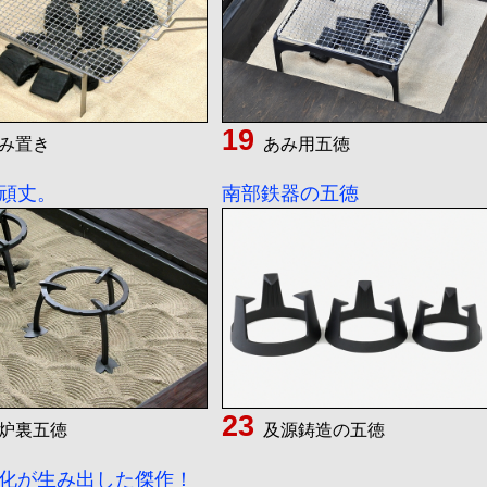
み置き
あみ用五徳
頑丈。
南部鉄器の五徳
炉裏五徳
及源鋳造の五徳
化が生み出した傑作！