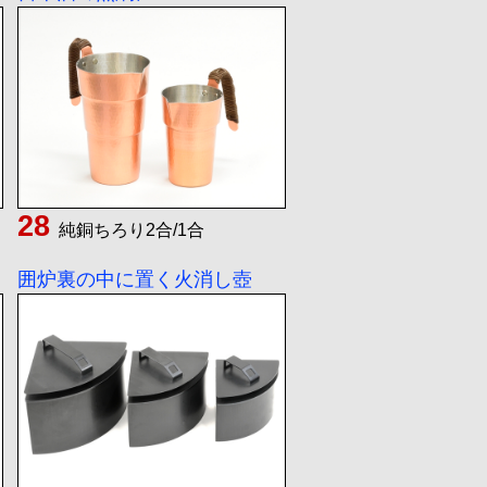
純銅ちろり2合/1合
囲炉裏の中に置く火消し壺