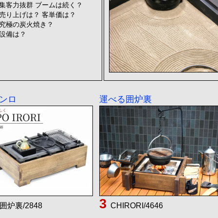
集客力抜群 ブームは続く？
売り上げは？ 客単価は？
究極の炭火焼き？
設備は？
ンロ
運べる囲炉裏
囲炉裏/2848
CHIRORI/4646