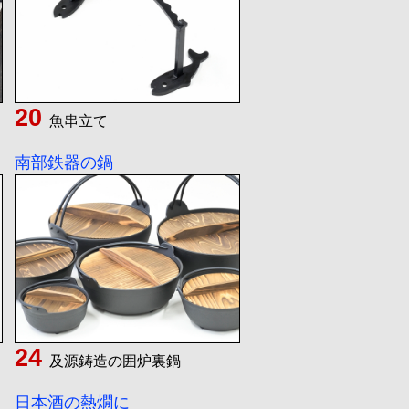
魚串立て
南部鉄器の鍋
及源鋳造の囲炉裏鍋
日本酒の熱燗に