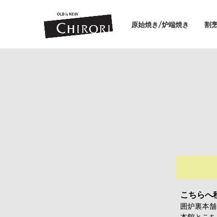
原始焼き/炉端焼き
割
こちらへ
囲炉裏本舗
本館とこち