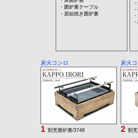
・床囲炉裏
・
・囲炉裏テーブル
・
・原始焼き囲炉裏
・
・
炭火コンロ
炭火コ
割烹囲炉裏/3748
割烹