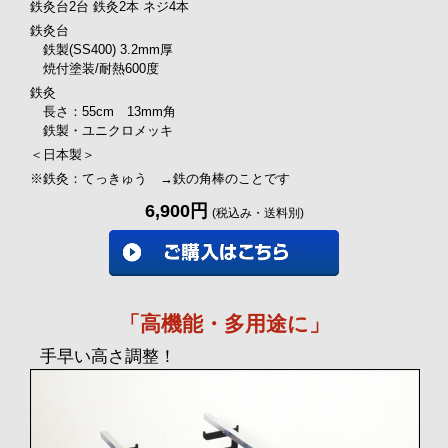
鉄灸台2台 鉄灸2本 ネジ4本
鉄灸台
鉄製(SS400) 3.2mm厚
焼付塗装/耐熱600度
鉄灸
長さ：55cm 13mm角
鉄製・ユニクロメッキ
＜日本製＞
※鉄灸：てっきゅう →鉄の角棒のことです
6,900円
(税込み・送料別)
「高機能・多用途に」
手早い高さ調整！