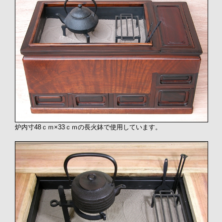
炉内寸48ｃｍ×33ｃｍの長火鉢で使用しています。