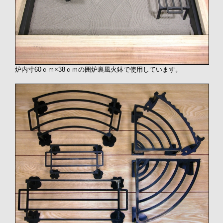
炉内寸60ｃｍ×38ｃｍの囲炉裏風火鉢で使用しています。