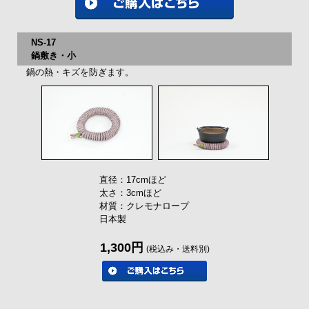
NS-17
鍋敷き・小
鍋の熱・キズを防ぎます。
直径：17cmほど
太さ：3cmほど
材質：クレモナロープ
日本製
1,300円
(税込み・送料別)