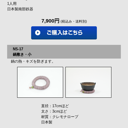
1人用
日本製南部鉄器
7,900円
(税込み・送料別)
NS-17
鍋敷き・小
鍋の熱・キズを防ぎます。
直径：17cmほど
太さ：3cmほど
材質：クレモナロープ
日本製