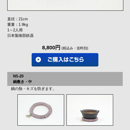
直径：21cm
重量：1.9kg
1～2人用
日本製南部鉄器
8,800円
(税込み・送料別)
NS-20
鍋敷き・中
鍋の熱・キズを防ぎます。