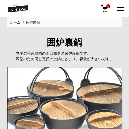
0
ホーム
囲炉裏鍋
囲炉裏鍋
本場岩手県盛岡の南部鉄器の囲炉裏鍋です。
深型のため同じ直径の土鍋などより、容量が大きいです。