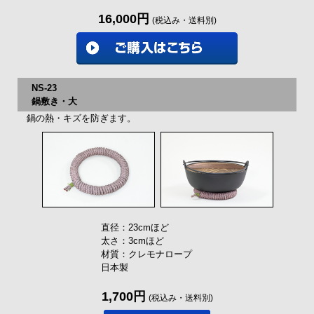
16,000円
(税込み・送料別)
NS-23
鍋敷き・大
鍋の熱・キズを防ぎます。
直径：23cmほど
太さ：3cmほど
材質：クレモナロープ
日本製
1,700円
(税込み・送料別)