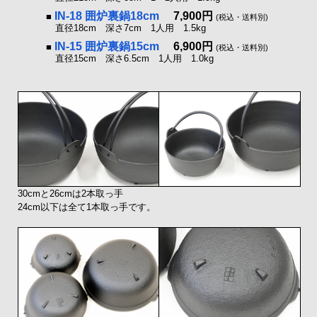
IN-18 囲炉裏鍋18cm
7,900円
■
(税込・送料別)
直径18cm 深さ7cm 1人用 1.5kg
IN-15 囲炉裏鍋15cm
6,900円
■
(税込・送料別)
直径15cm 深さ6.5cm 1人用 1.0kg
30cmと26cmは2本取っ手
24cm以下は全て1本取っ手です。