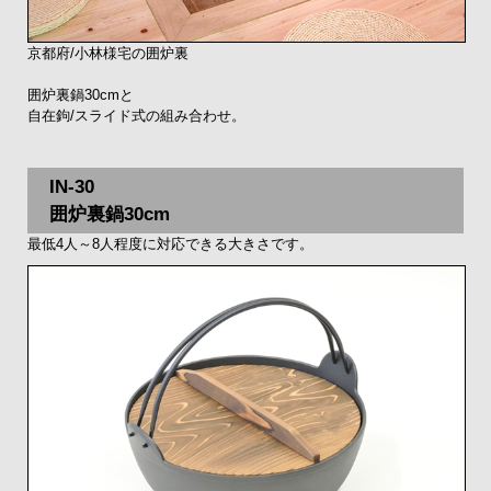
京都府/小林様宅の囲炉裏
囲炉裏鍋30cmと
自在鉤/スライド式の組み合わせ。
IN-30
囲炉裏鍋30cm
最低4人～8人程度に対応できる大きさです。