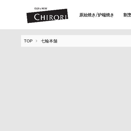
原始焼き/炉端焼き
割
TOP
七輪本舗