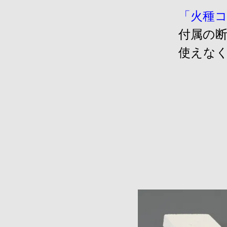
「火種コ
付属の
使えな