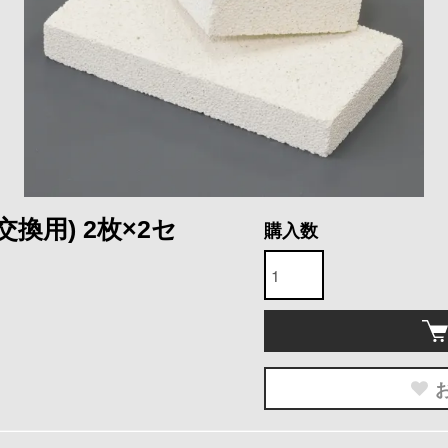
換用) 2枚×2セ
購入数