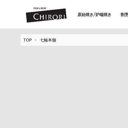
原始焼き/炉端焼き
割
TOP
七輪本舗